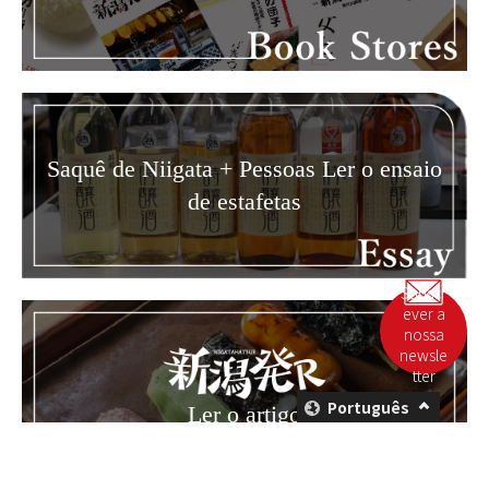
Saquê de Niigata + Pessoas Ler o ensaio
de estafetas
Subscr
ever a
nossa
newsle
tter
Português
Ler o artigo