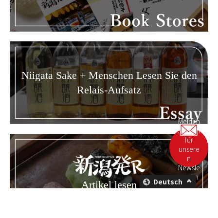
Niigata Sake + Menschen Lesen Sie den
Relais-Aufsatz
Melden
Sie sich
für
unsere
n
Newsle
tter an
Deutsch
Artikel lesen