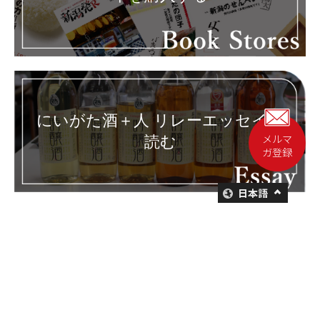
にいがた酒＋人 リレーエッセイを
メルマ
読む
ガ登録
日本語
記事を読む