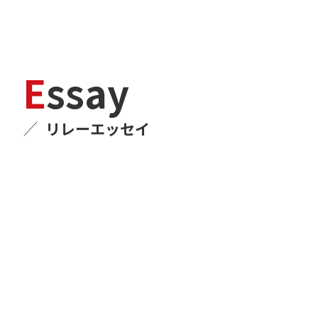
Essay
リレーエッセイ