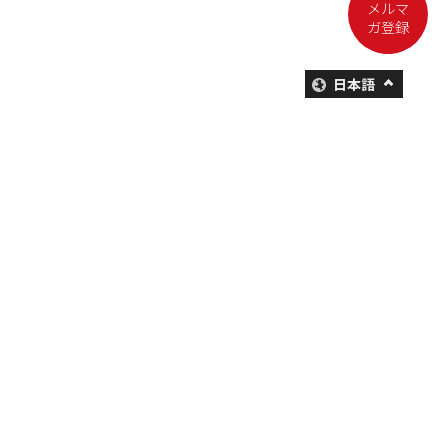
メルマ
ガ登録
日本語
本を購入する
にいがた酒＋人 リレーエッセイを
読む