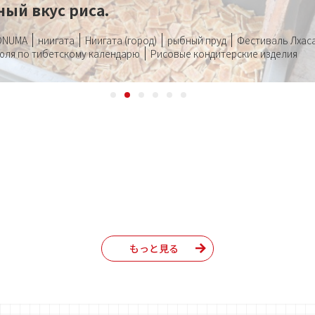
ый вкус риса.
ONUMA
ниигата
Ниигата (город)
рыбный пруд
Фестиваль Лхас
июля по тибетскому календарю
Рисовые кондитерские изделия
もっと見る