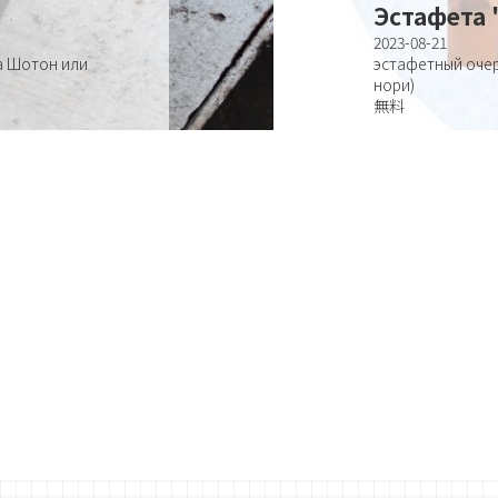
Эстафета 
2023-08-21
а Шотон или
эстафетный оче
нори)
無料