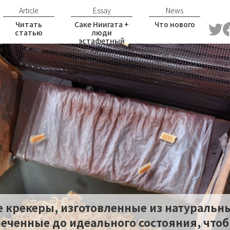
Article
Essay
News
Читать
Саке Ниигата +
Что нового
статью
люди
эстафетный
очерк
 крекеры, изготовленные из натуральн
печенные до идеального состояния, что