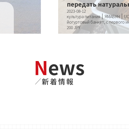
передать натуральн
2023-08-12
культура питания
ЯМАБУН
U
йогуртовый банкет, с первого 
200 JPY