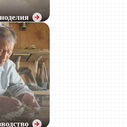
иноделия
зводство