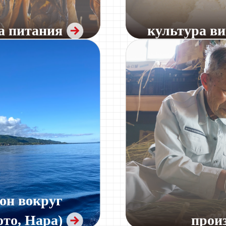
а питания
культура в
ион вокруг
ото, Нара)
прои