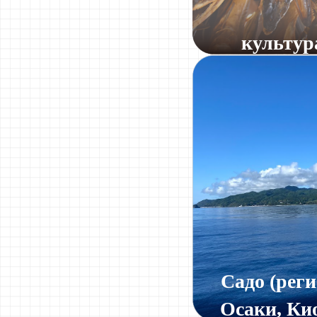
культур
Садо (рег
Осаки, Ки