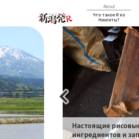
About
Что такое R из
Ниигаты?
Настоящие рисовые
ингредиентов и за